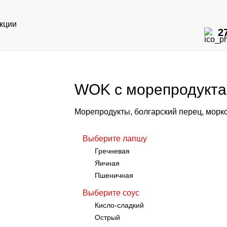
кции
2
WOK с морепродукт
Морепродукты, болгарский перец, морков
Выберите лапшу
Гречневая
Яичная
Пшеничная
гкий
Выберите соус
Кисло-сладкий
Острый