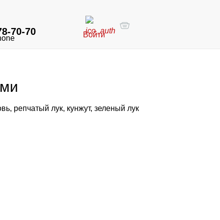
78-70-70
Войти
ами
ь, репчатый лук, кунжут, зеленый лук